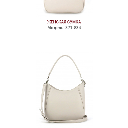
ЖЕНСКАЯ СУМКА
Модель: 371-834