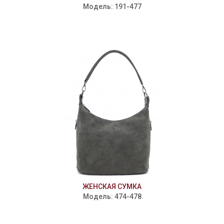
Модель: 191-477
ЖЕНСКАЯ СУМКА
Модель: 474-478