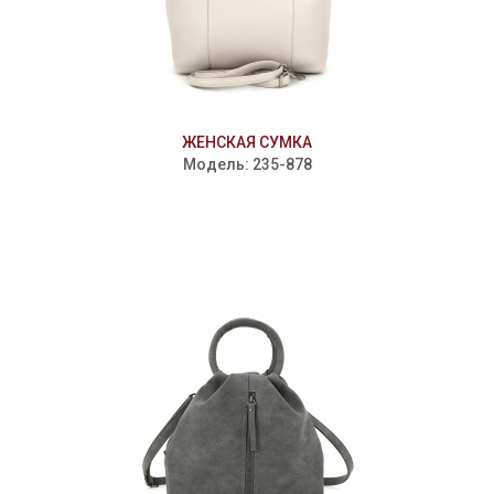
ЖЕНСКАЯ СУМКА
Модель: 235-878