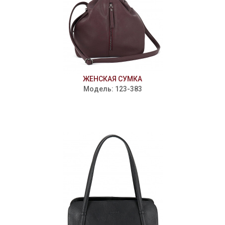
ЖЕНСКАЯ СУМКА
Модель: 123-383