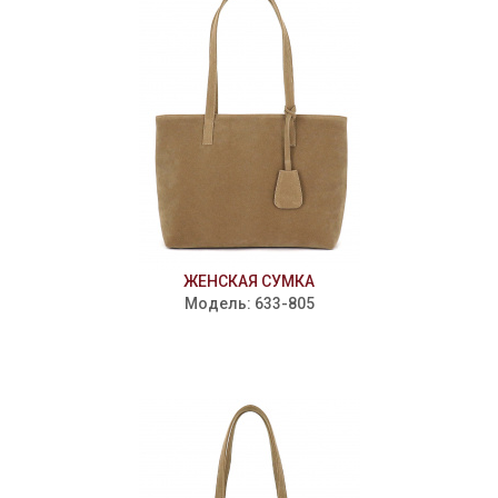
ЖЕНСКАЯ СУМКА
Модель: 633-805