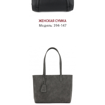
ЖЕНСКАЯ СУМКА
Модель: 394-147