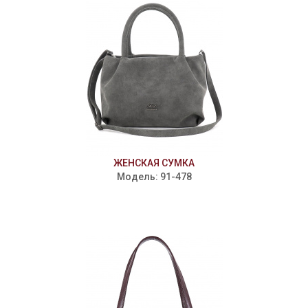
ЖЕНСКАЯ СУМКА
Модель: 91-478