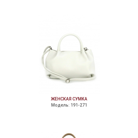
ЖЕНСКАЯ СУМКА
Модель: 191-271