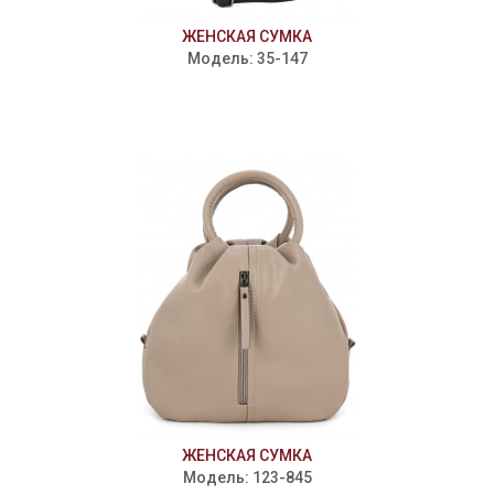
ЖЕНСКАЯ СУМКА
Модель: 35-147
ЖЕНСКАЯ СУМКА
Модель: 123-845