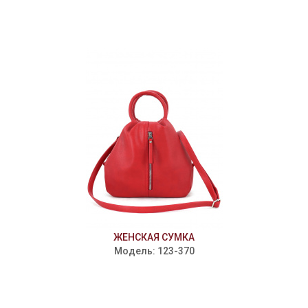
ЖЕНСКАЯ СУМКА
Модель: 123-370