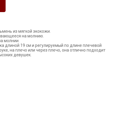
ьмень из мягкой экокожи.
рывающееся на молнию.
а молнии.
ка длиной 19 см и регулируемый по длине плечевой
 руке, на плечо или через плечо, она отлично подходит
высоких девушек.